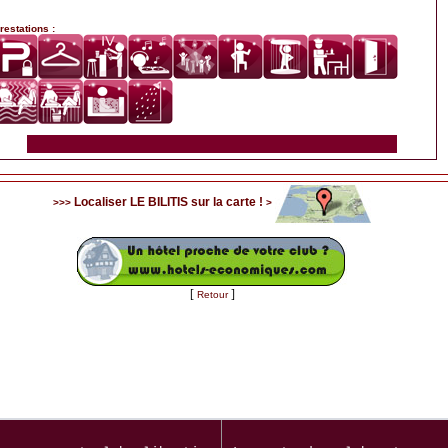
restations :
Localiser LE BILITIS sur la carte !
>>>
>
[
]
Retour