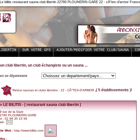
Le bilitis restaurant sauna club libertin 22780 PLOUNERIN GARE 22 - cÃ”tes-d'armor Franc
LIBERTIN
SUR VOTRE GPS
AJOUTER/MODIFIER VOTRE CLUB/SAUNA
CO
un club libertin, un club échangiste ou un sauna ...
nez un département
,( 5 établissements )!
Retour saunas et clubs libertins : 22 - CÃ”TES-D'ARMOR
» LE BILITIS - [ restaurant sauna club libertin ]
9 rue de la Gare
2780 PLOUNERIN GARE
el : 02 96 35 15 58
ail :
ite Web :
http://www.bilitis.com
nfos :