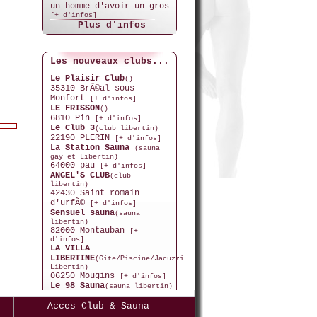
un homme d'avoir un gros
[+ d'infos]
Plus d'infos
Les nouveaux clubs...
Le Plaisir Club
()
35310 BrÃ©al sous
Monfort
[+ d'infos]
LE FRISSON
()
6810 Pin
[+ d'infos]
Le Club 3
(club libertin)
22190 PLERIN
[+ d'infos]
La Station Sauna
(sauna
gay et Libertin)
64000 pau
[+ d'infos]
ANGEL'S CLUB
(club
libertin)
42430 Saint romain
d'urfÃ©
[+ d'infos]
Sensuel sauna
(sauna
libertin)
82000 Montauban
[+
d'infos]
LA VILLA
LIBERTINE
(Gite/Piscine/Jacuzzi
Libertin)
06250 Mougins
[+ d'infos]
Le 98 Sauna
(sauna libertin)
76600 LE HAVRE
[+ d'infos]
Acces Club & Sauna
L'OLYMPE
(club libertin)
13006 Marseille
[+