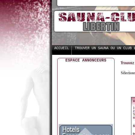
ACCUEIL
TROUVER UN SAUNA OU UN CLUB 
ESPACE ANNONCEURS
Trouvez 
Sélection
»
1
2
T
M
S
I