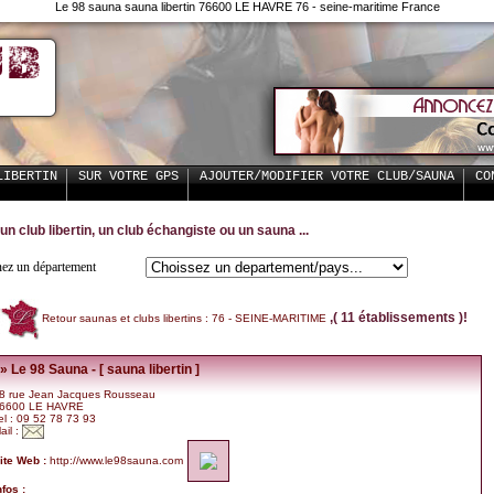
Le 98 sauna sauna libertin 76600 LE HAVRE 76 - seine-maritime France
LIBERTIN
SUR VOTRE GPS
AJOUTER/MODIFIER VOTRE CLUB/SAUNA
CO
un club libertin, un club échangiste ou un sauna ...
nez un département
,( 11 établissements )!
Retour saunas et clubs libertins : 76 - SEINE-MARITIME
» Le 98 Sauna - [ sauna libertin ]
8 rue Jean Jacques Rousseau
6600 LE HAVRE
el : 09 52 78 73 93
ail :
ite Web :
http://www.le98sauna.com
nfos :