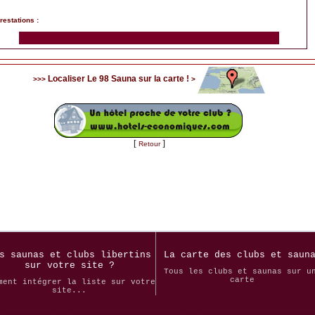
restations :
Localiser Le 98 Sauna sur la carte !
>>>
>
[
]
Retour
s saunas et clubs libertins
La carte des clubs et saun
sur votre site ?
Tous les clubs et saunas sur u
carte
ment intégrer la liste sur votre
site...