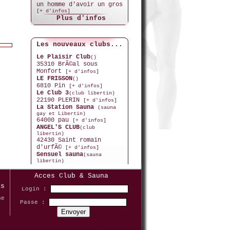
un homme d'avoir un gros
[+ d'infos]
Plus d'infos
Les nouveaux clubs...
Le Plaisir Club
()
35310 BrÃ©al sous
Monfort
[+ d'infos]
LE FRISSON
()
6810 Pin
[+ d'infos]
Le Club 3
(club libertin)
22190 PLERIN
[+ d'infos]
La Station Sauna
(sauna
gay et Libertin)
64000 pau
[+ d'infos]
ANGEL'S CLUB
(club
libertin)
42430 Saint romain
d'urfÃ©
[+ d'infos]
Sensuel sauna
(sauna
libertin)
82000 Montauban
[+
d'infos]
Acces Club & Sauna
LA VILLA
as
LIBERTINE
(Gite/Piscine/Jacuzzi
Login :
Libertin)
ne
06250 Mougins
[+ d'infos]
Passe :
Le 98 Sauna
(sauna libertin)
76600 LE HAVRE
[+ d'infos]
L'OLYMPE
(club libertin)
13006 Marseille
[+