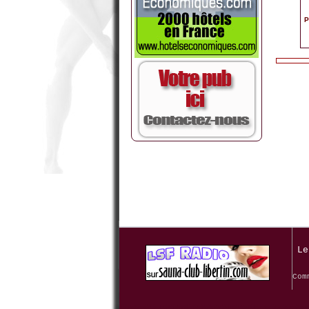
P
Le
Com