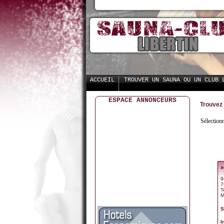
ACCUEIL
TROUVER UN SAUNA OU UN CLUB 
ESPACE ANNONCEURS
Trouvez 
Sélection
»
9
7
T
M
S
I