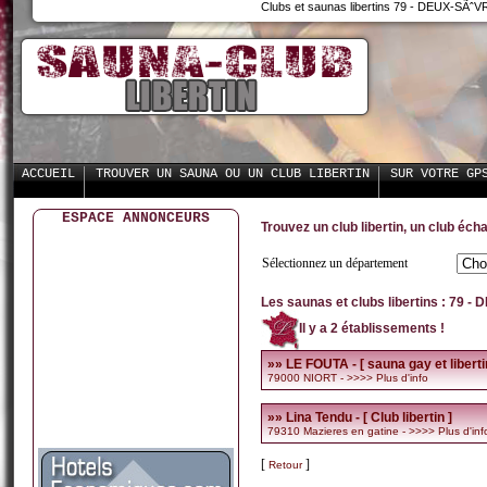
Clubs et saunas libertins 79 - DEUX-SÃˆVRE
ACCUEIL
TROUVER UN SAUNA OU UN CLUB LIBERTIN
SUR VOTRE GP
ESPACE ANNONCEURS
Trouvez un club libertin, un club écha
Sélectionnez un département
Les saunas et clubs libertins : 79 
Il y a 2 établissements !
»» LE FOUTA - [ sauna gay et liberti
79000 NIORT -
>>>> Plus d'info
»» Lina Tendu - [ Club libertin ]
79310 Mazieres en gatine -
>>>> Plus d'inf
[
]
Retour