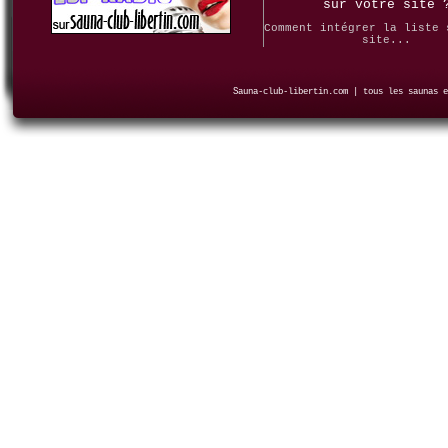
sur votre site 
Comment intégrer la liste 
site...
Sauna-club-libertin.com | tous les saunas e