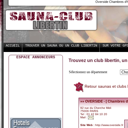
Overside Chambres d'ho
ACCUEIL
TROUVER UN SAUNA OU UN CLUB LIBERTIN
SUR VOTRE GP
ESPACE ANNONCEURS
Trouvez un club libertin, u
Sélectionnez un département
Retour saunas et clubs l
»» OVERSIDE - [ Chambres d'h
92 rue du Cherche Midi
75006 PARIS
Tel : 01 42 84 10 20
Mail :
Site Web :
http://www.overside.fr