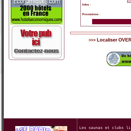
Infos :
Prestations :
Localiser OVERS
>>>
Les saunas et clubs li